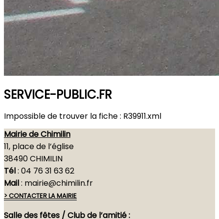
SERVICE-PUBLIC.FR
Impossible de trouver la fiche : R39911.xml
Mairie de Chimilin
Ouv
11, place de l’église
sur
38490 CHIMILIN
Tél
: 04 76 31 63 62
Mail
: mairie@chimilin.fr
> CONTACTER LA MAIRIE
Salle des fêtes / Club de l’amitié :