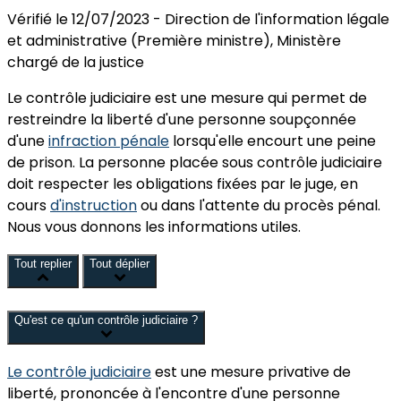
O
su
Sa
et
B
Vérifié le 12/07/2023 - Direction de l'information légale
et administrative (Première ministre), Ministère
chargé de la justice
Le contrôle judiciaire est
une mesure qui permet de
restreindre la liberté
d'une personne soupçonnée
d'une
infraction pénale
lorsqu'elle encourt une peine
de prison. La personne placée sous contrôle judiciaire
doit respecter les obligations
fixées par le juge,
en
cours
d'instruction
ou dans l'attente du procès pénal.
Nous vous donnons les informations utiles.
Tout replier
Tout déplier
Qu'est ce qu'un contrôle judiciaire ?
Le contrôle judiciaire
est une mesure
privative de
liberté,
prononcée à l'encontre d'une personne